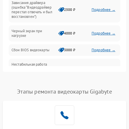
Зависания драйвера
(ошибка “Видеодрайвер
Интерфейсные и коммуникационные проблемы
2500 ₽
Подробнее →
перестал отвечать и был
восстановлен”)
Питание
Черный экран при
4000 ₽
Подробнее →
нагрузке
Электропитание
Сбои BIOS видеокарты
3000 ₽
Подробнее →
ПО
Нестабильная работа
Электронные компоненты
после обновления
2000 ₽
Подробнее →
драйверов
Интерфейсы
Этапы ремонта видеокарты Gigabyte
Общие поломки
Система охлаждения
Экран (дисплей)