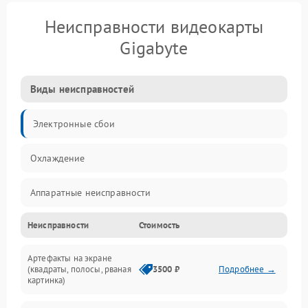
Неисправности видеокарты
Gigabyte
Виды неисправностей
Электронные сбои
Охлаждение
Аппаратные неисправности
Неисправности
Стоимость
Перегрев и термопроблемы
Артефакты на экране
Видео
(квадраты, полосы, рваная
3500 ₽
Подробнее →
картинка)
Программные ошибки