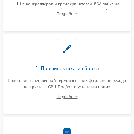
ШИМ-контроллеров и предохранителей. BGA-пайка на
инфракрасной станции реболлинг или замена графического
Подробнее
чипа и дефектной памяти GDDR. Прошивка BIOS
программатором.
5. Профилактика и сборка
Нанесение качественной термопасты или фазового перехода
на кристалл GPU. Подбор и установка новых
термопрокладок правильной толщины на память и цепи
Подробнее
питания. Монтаж радиатора и бэкплейта, подключение и
проверка кулеров.