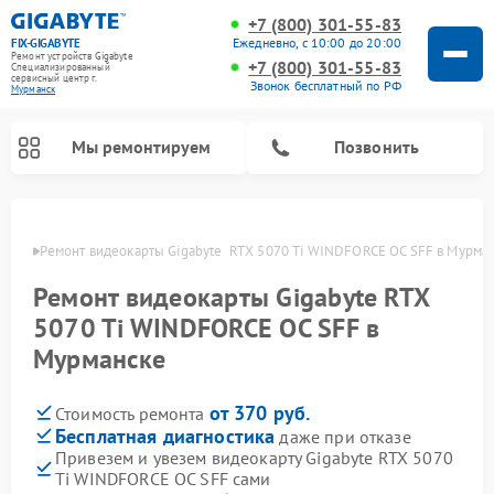
+7 (800) 301-55-83
Ежедневно, с 10:00 до 20:00
FIX-GIGABYTE
Ремонт устройств Gigabyte
+7 (800) 301-55-83
Специализированный
cервисный центр г.
Звонок бесплатный по РФ
Мурманск
Мы ремонтируем
Позвонить
анске
Ремонт видеокарты Gigabyte  RTX 5070 Ti WINDFORCE OC SFF в Мурма
Ремонт видеокарты Gigabyte RTX
Ремонт материнских плат Gigabyte
5070 Ti WINDFORCE OC SFF в
Мурманске
от 370 руб.
Стоимость ремонта
Бесплатная диагностика
даже при отказе
Привезем и увезем видеокарту Gigabyte RTX 5070
Ti WINDFORCE OC SFF сами