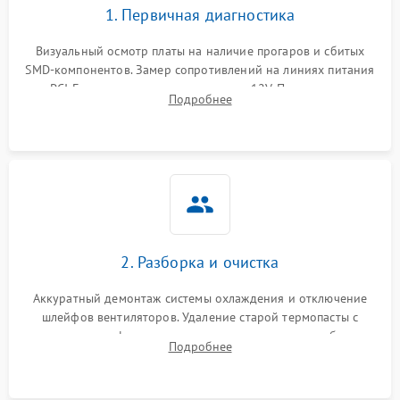
1. Первичная диагностика
Программные сбои
Визуальный осмотр платы на наличие прогаров и сбитых
SMD-компонентов. Замер сопротивлений на линиях питания
Механические повреждения
PCI-E и дополнительных разъемах 12V. Проверка на
Подробнее
короткое замыкание основных дросселей питания GPU и
Режим работы
памяти.
ПО/Микропрограмма
2. Разборка и очистка
Аккуратный демонтаж системы охлаждения и отключение
шлейфов вентиляторов. Удаление старой термопасты с
кристалла графического чипа и термопрокладок с банок
Подробнее
памяти и зоны VRM. Очистка платы от пыли и окислов.