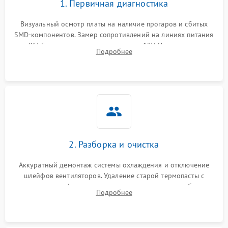
1. Первичная диагностика
Программные сбои
Визуальный осмотр платы на наличие прогаров и сбитых
SMD-компонентов. Замер сопротивлений на линиях питания
Механические повреждения
PCI-E и дополнительных разъемах 12V. Проверка на
Подробнее
короткое замыкание основных дросселей питания GPU и
Режим работы
памяти.
ПО/Микропрограмма
2. Разборка и очистка
Аккуратный демонтаж системы охлаждения и отключение
шлейфов вентиляторов. Удаление старой термопасты с
кристалла графического чипа и термопрокладок с банок
Подробнее
памяти и зоны VRM. Очистка платы от пыли и окислов.