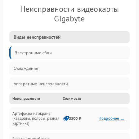
Неисправности видеокарты
Gigabyte
Виды неисправностей
Электронные сбои
Охлаждение
Аппаратные неисправности
Неисправности
Стоимость
Перегрев и термопроблемы
Артефакты на экране
Видео
(квадраты, полосы, рваная
3500 ₽
Подробнее →
картинка)
Программные ошибки
Зависания драйвера