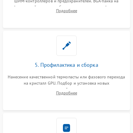
ШИМ-контроллеров и предохранителей. BGA-пайка на
инфракрасной станции реболлинг или замена графического
Подробнее
чипа и дефектной памяти GDDR. Прошивка BIOS
программатором.
5. Профилактика и сборка
Нанесение качественной термопасты или фазового перехода
на кристалл GPU. Подбор и установка новых
термопрокладок правильной толщины на память и цепи
Подробнее
питания. Монтаж радиатора и бэкплейта, подключение и
проверка кулеров.