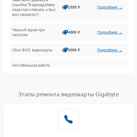
(ошибка “Видеодрайвер
Интерфейсные и коммуникационные проблемы
2500 ₽
Подробнее →
перестал отвечать и был
восстановлен”)
Питание
Черный экран при
4000 ₽
Подробнее →
нагрузке
Электропитание
Сбои BIOS видеокарты
3000 ₽
Подробнее →
ПО
Нестабильная работа
Электронные компоненты
после обновления
2000 ₽
Подробнее →
драйверов
Интерфейсы
Этапы ремонта видеокарты Gigabyte
Общие поломки
Система охлаждения
Экран (дисплей)