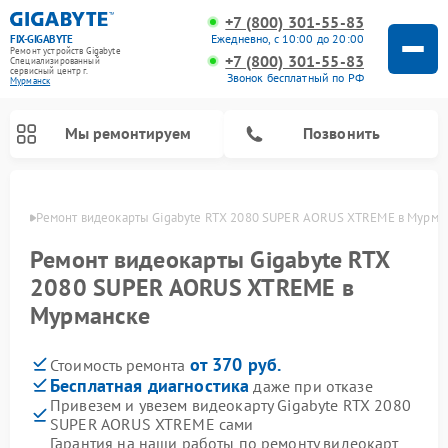
+7 (800) 301-55-83
Ежедневно, с 10:00 до 20:00
FIX-GIGABYTE
Ремонт устройств Gigabyte
+7 (800) 301-55-83
Специализированный
cервисный центр г.
Звонок бесплатный по РФ
Мурманск
Мы ремонтируем
Позвонить
анске
Ремонт видеокарты Gigabyte RTX 2080 SUPER AORUS XTREME в Мурма
Ремонт видеокарты Gigabyte RTX
2080 SUPER AORUS XTREME в
Ремонт материнских плат Gigabyte
Мурманске
от 370 руб.
Стоимость ремонта
Бесплатная диагностика
даже при отказе
Привезем и увезем видеокарту Gigabyte RTX 2080
SUPER AORUS XTREME сами
Гарантия на наши работы по ремонту видеокарт