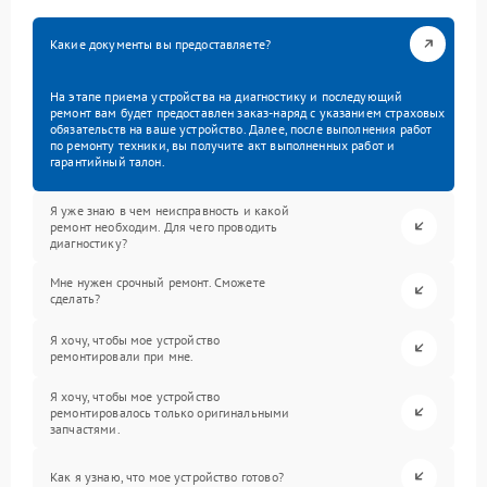
Какие документы вы предоставляете?
На этапе приема устройства на диагностику и последующий
ремонт вам будет предоставлен заказ-наряд с указанием страховых
обязательств на ваше устройство. Далее, после выполнения работ
по ремонту техники, вы получите акт выполненных работ и
гарантийный талон.
Я уже знаю в чем неисправность и какой
ремонт необходим. Для чего проводить
диагностику?
Мне нужен срочный ремонт. Сможете
сделать?
Я хочу, чтобы мое устройство
ремонтировали при мне.
Я хочу, чтобы мое устройство
ремонтировалось только оригинальными
запчастями.
Как я узнаю, что мое устройство готово?