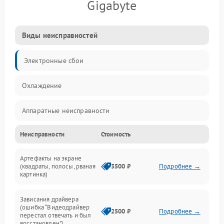
Gigabyte
Виды неисправностей
Электронные сбои
Охлаждение
Аппаратные неисправности
Неисправности
Стоимость
Перегрев и термопроблемы
Артефакты на экране
Видео
(квадраты, полосы, рваная
3500 ₽
Подробнее →
картинка)
Программные ошибки
Зависания драйвера
(ошибка “Видеодрайвер
Интерфейсные и коммуникационные проблемы
2500 ₽
Подробнее →
перестал отвечать и был
восстановлен”)