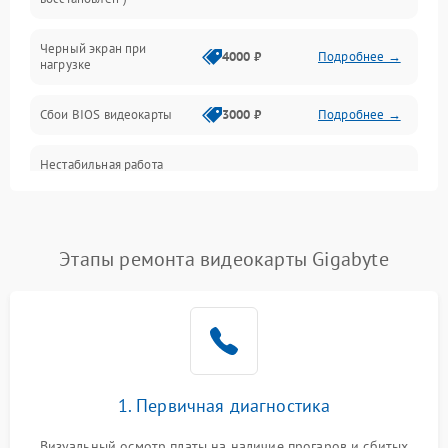
Питание
Черный экран при
4000 ₽
Подробнее →
нагрузке
Электропитание
Сбои BIOS видеокарты
3000 ₽
Подробнее →
ПО
Нестабильная работа
Электронные компоненты
после обновления
2000 ₽
Подробнее →
драйверов
Интерфейсы
Этапы ремонта видеокарты Gigabyte
Общие поломки
Система охлаждения
Экран (дисплей)
1. Первичная диагностика
Программные сбои
Визуальный осмотр платы на наличие прогаров и сбитых