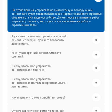
На этапе приема устройства на диагностику и последующий
ремонт вам будет предоставлен заказ-наряд с указанием страховых
обязательств на ваше устройство. Далее, после выполнения работ
по ремонту техники, вы получите акт выполненных работ и
гарантийный талон.
Я уже знаю в чем неисправность и какой
ремонт необходим. Для чего проводить
диагностику?
Мне нужен срочный ремонт. Сможете
сделать?
Я хочу, чтобы мое устройство
ремонтировали при мне.
Я хочу, чтобы мое устройство
ремонтировалось только оригинальными
запчастями.
Как я узнаю, что мое устройство готово?
От чего зависит срок ремонта техники?