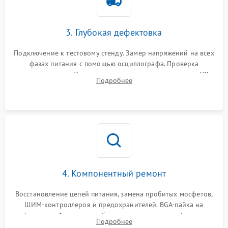
3. Глубокая дефектовка
Подключение к тестовому стенду. Замер напряжений на всех
фазах питания с помощью осциллографа. Проверка
инициализации. Использование специализированного ПО
Подробнее
MATS
4. Компонентный ремонт
Восстановление цепей питания, замена пробитых мосфетов,
ШИМ-контроллеров и предохранителей. BGA-пайка на
инфракрасной станции реболлинг или замена графического
Подробнее
чипа и дефектной памяти GDDR. Прошивка BIOS