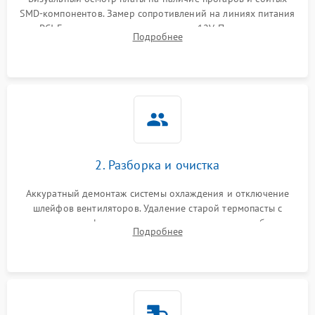
SMD-компонентов. Замер сопротивлений на линиях питания
Механические повреждения
PCI-E и дополнительных разъемах 12V. Проверка на
Подробнее
короткое замыкание основных дросселей питания GPU и
Режим работы
памяти.
ПО/Микропрограмма
2. Разборка и очистка
Аккуратный демонтаж системы охлаждения и отключение
шлейфов вентиляторов. Удаление старой термопасты с
кристалла графического чипа и термопрокладок с банок
Подробнее
памяти и зоны VRM. Очистка платы от пыли и окислов.