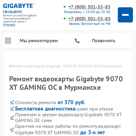
+7 (800) 301-55-83
Ежедневно, с 10:00 до 20:00
FIX-GIGABYTE
Ремонт устройств Gigabyte
+7 (800) 301-55-83
Специализированный
cервисный центр г.
Звонок бесплатный по РФ
Мурманск
Мы ремонтируем
Позвонить
анске
Ремонт видеокарты Gigabyte  9070 XT GAMING OC в Мурманске
Ремонт видеокарты Gigabyte 9070
XT GAMING OC в Мурманске
Ремонт материнских плат Gigabyte
от 370 руб.
Стоимость ремонта
Бесплатная диагностика
даже при отказе
Привезем и увезем видеокарту Gigabyte 9070 XT
GAMING OC сами
Гарантия на наши работы по ремонту видеокарт
до 3-х лет
Gigabyte 9070 XT GAMING OC