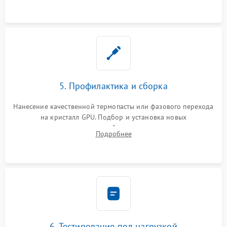
программатором.
5. Профилактика и сборка
Нанесение качественной термопасты или фазового перехода
на кристалл GPU. Подбор и установка новых
термопрокладок правильной толщины на память и цепи
Подробнее
питания. Монтаж радиатора и бэкплейта, подключение и
проверка кулеров.
6. Тестирование под нагрузкой