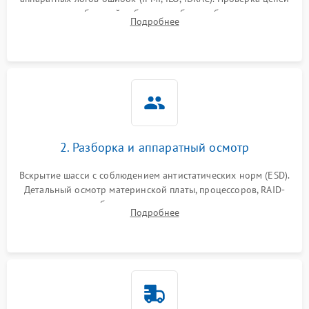
Влага и внешные воздействия
питания и базовой работоспособности без вскрытия
Подробнее
корпуса для быстрой локализации сбоя.
2. Разборка и аппаратный осмотр
Вскрытие шасси с соблюдением антистатических норм (ESD).
Детальный осмотр материнской платы, процессоров, RAID-
контроллеров и блоков питания на наличие термических
Подробнее
повреждений, прогаров или окислений.