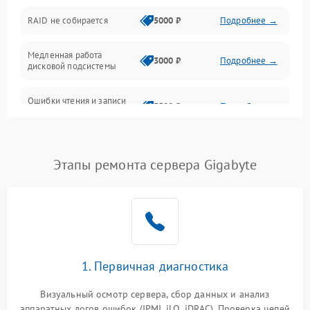
Оперативная память
RAID не собирается
5000 ₽
Подробнее →
Корпус и механика
Медленная работа
3000 ₽
Подробнее →
дисковой подсистемы
Контроллеры и интерфейсы
Ошибки чтения и записи
Виртуализация и сервисы
3500 ₽
Подробнее →
данных
Влага и внешние воздействия
Потеря данных
5000 ₽
Подробнее →
Этапы ремонта сервера Gigabyte
Программные сбои
Общие поломки
Система охлаждения
1. Первичная диагностика
Режим работы
Визуальный осмотр сервера, сбор данных и анализ
аппаратных логов ошибок (IPMI, iLO, iDRAC). Проверка цепей