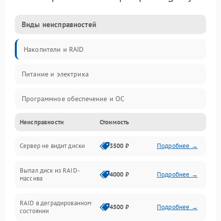
Виды неисправностей
Накопители и RAID
Питание и электрика
Программное обеспечение и ОС
Неисправности
Стоимость
Охлаждение и температура
Сервер не видит диски
3500 ₽
Подробнее →
Материнская плата и процессор
Выпал диск из RAID-
Сеть и коммуникации
4000 ₽
Подробнее →
массива
BIOS / прошивки
RAID в деградированном
4500 ₽
Подробнее →
состоянии