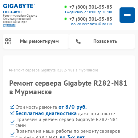
+7 (800) 301-55-83
Ежедневно, с 10:00 до 20:00
FIX-GIGABYTE
Ремонт устройств Gigabyte
+7 (800) 301-55-83
Специализированный
cервисный центр г.
Звонок бесплатный по РФ
Мурманск
Мы ремонтируем
Позвонить
анске
Ремонт сервера Gigabyte R282-N81 в Мурманске
Ремонт сервера Gigabyte R282-N81
Ремонт материнских плат Gigabyte
в Мурманске
от 870 руб.
Стоимость ремонта
Бесплатная диагностика
даже при отказе
Привезем и увезем сервер Gigabyte R282-N81
сами
Гарантия на наши работы по ремонту серверов
до 3-х лет
Gigabyte R282-N81