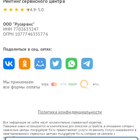
Рейтинг сервисного центра
4.9-5.0
ООО "Русервис"
ИНН 7702633247
ОГРН 1077746335776
Поделиться в соц. сетях:
Мы принимаем
все формы оплаты
Политика конфиденциальности
Вся информация на сайте носит исключительно справочный характер.
Товарные знаки используются исключительно для описания устройств, в отношении которых
сервисные центры mur.gigabyte-fix.ru предоставляют услуги по ремонту. Услуги оказываются в
неавторизованных сервисных центрах mur.gigabyte-fix.ru, которые не связаны с
правообладателями товарных знаков или их официальными представителями.