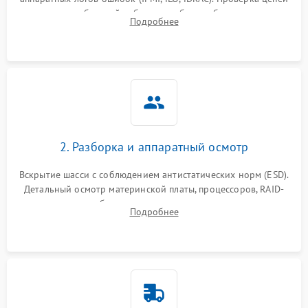
Влага и внешные воздействия
питания и базовой работоспособности без вскрытия
Подробнее
корпуса для быстрой локализации сбоя.
2. Разборка и аппаратный осмотр
Вскрытие шасси с соблюдением антистатических норм (ESD).
Детальный осмотр материнской платы, процессоров, RAID-
контроллеров и блоков питания на наличие термических
Подробнее
повреждений, прогаров или окислений.