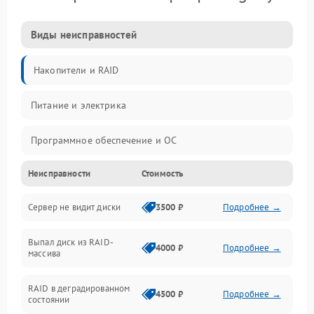
Виды неисправностей
Накопители и RAID
Питание и электрика
Программное обеспечение и ОС
Неисправности
Стоимость
Охлаждение и температура
Сервер не видит диски
3500 ₽
Подробнее →
Материнская плата и процессор
Выпал диск из RAID-
Сеть и коммуникации
4000 ₽
Подробнее →
массива
BIOS / прошивки
RAID в деградированном
4500 ₽
Подробнее →
состоянии