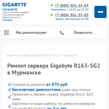
+7 (800) 301-55-83
Ежедневно, с 10:00 до 20:00
FIX-GIGABYTE
Ремонт устройств Gigabyte
+7 (800) 301-55-83
Специализированный
cервисный центр г.
Звонок бесплатный по РФ
Мурманск
Мы ремонтируем
Позвонить
анске
Ремонт сервера Gigabyte R163-SG2 в Мурманске
Ремонт сервера Gigabyte R163-SG2
Ремонт материнских плат Gigabyte
в Мурманске
от 870 руб.
Стоимость ремонта
Бесплатная диагностика
даже при отказе
Привезем и увезем сервер Gigabyte R163-SG2
сами
Гарантия на наши работы по ремонту серверов
до 3-х лет
Gigabyte R163-SG2