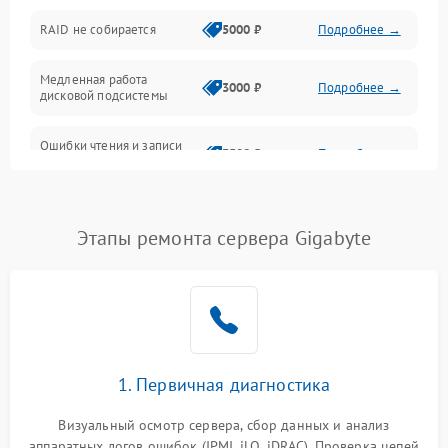
Оперативная память
RAID не собирается
5000 ₽
Подробнее →
Корпус и механика
Медленная работа
3000 ₽
Подробнее →
дисковой подсистемы
Контроллеры и интерфейсы
Ошибки чтения и записи
Виртуализация и сервисы
3500 ₽
Подробнее →
данных
Влага и внешние воздействия
Потеря данных
5000 ₽
Подробнее →
Этапы ремонта сервера Gigabyte
Программные сбои
Общие поломки
Система охлаждения
1. Первичная диагностика
Режим работы
Визуальный осмотр сервера, сбор данных и анализ
аппаратных логов ошибок (IPMI, iLO, iDRAC). Проверка цепей