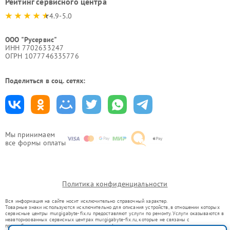
Рейтинг сервисного центра
4.9-5.0
ООО "Русервис"
ИНН 7702633247
ОГРН 1077746335776
Поделиться в соц. сетях:
Мы принимаем
все формы оплаты
Политика конфиденциальности
Вся информация на сайте носит исключительно справочный характер.
Товарные знаки используются исключительно для описания устройств, в отношении которых
сервисные центры mur.gigabyte-fix.ru предоставляют услуги по ремонту. Услуги оказываются в
неавторизованных сервисных центрах mur.gigabyte-fix.ru, которые не связаны с
правообладателями товарных знаков или их официальными представителями.