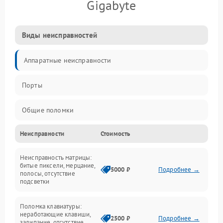
Gigabyte
Виды неисправностей
Аппаратные неисправности
Порты
Общие поломки
Неисправности
Стоимость
Устройства
Неисправность матрицы:
Программные ошибки
битые пиксели, мерцание,
5000 ₽
Подробнее →
полосы, отсутствие
подсветки
Электрические и системные сбои
Поломка клавиатуры:
Интерфейсные проблемы
неработающие клавиши,
2500 ₽
Подробнее →
залипание, отсутствие