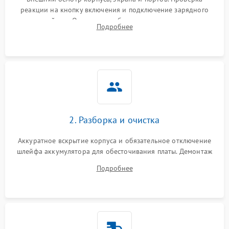
реакции на кнопку включения и подключение зарядного
устройства. Оценка потребления тока с помощью
Выход из строя SSD или
Подробнее
HDD: медленная загрузка,
лабораторного блока питания для локализации проблемы.
3000 ₽
Подробнее →
ошибки чтения,
пропадание диска
Неисправность
оперативной памяти:
2000 ₽
Подробнее →
вылеты приложений,
синие экраны
2. Разборка и очистка
Проблемы Wi‑Fi или
2500 ₽
Подробнее →
Bluetooth модулей
Аккуратное вскрытие корпуса и обязательное отключение
шлейфа аккумулятора для обесточивания платы. Демонтаж
системы охлаждения, очистка кулера от пыли и удаление
Подробнее
высохшей термопасты с кристаллов чипов.