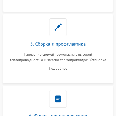
5. Сборка и профилактика
Нанесение свежей термопасты с высокой
теплопроводностью и замена термопрокладок. Установка
системы охлаждения, подключение всех внутренних
Подробнее
шлейфов, модулей памяти и накопителей. Предварительная
сборка корпуса.
6. Финальное тестирование