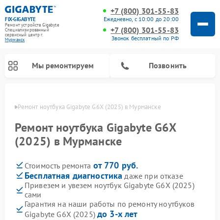
+7 (800) 301-55-83
Ежедневно, с 10:00 до 20:00
FIX-GIGABYTE
Ремонт устройств Gigabyte
+7 (800) 301-55-83
Специализированный
cервисный центр г.
Звонок бесплатный по РФ
Мурманск
Мы ремонтируем
Позвонить
анске
Ремонт ноутбука Gigabyte G6X (2025) в Мурманске
Ремонт ноутбука Gigabyte G6X
(2025) в Мурманске
Ремонт материнских плат Gigabyte
от 770 руб.
Стоимость ремонта
Бесплатная диагностика
даже при отказе
Привезем и увезем ноутбук Gigabyte G6X (2025)
сами
Гарантия на наши работы по ремонту ноутбуков
до 3-х лет
Gigabyte G6X (2025)