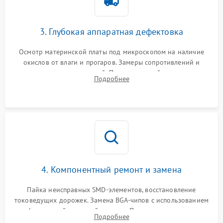
3. Глубокая аппаратная дефектовка
Осмотр материнской платы под микроскопом на наличие
окислов от влаги и прогаров. Замеры сопротивлений и
дежурных напряжений. Проверка цепей питания,
Подробнее
мультиконтроллера, процессора и видеочипа.
4. Компонентный ремонт и замена
Пайка неисправных SMD-элементов, восстановление
токоведущих дорожек. Замена BGA-чипов с использованием
инфракрасной паяльной станции. Прошивка микросхемы
Подробнее
BIOS или замена поврежденных портов USB