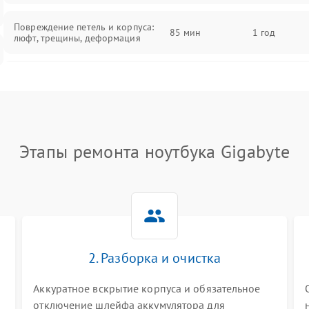
Повреждение петель и корпуса:
85 мин
1 год
люфт, трещины, деформация
Проблемы аккумулятора: быстрая
разрядка, невозможность зарядки,
85 мин
1 год
вздутие
Неисправность зарядного
85 мин
1 год
Этапы ремонта ноутбука Gigabyte
устройства или разъёма питания
Перегрев из‑за пыли, износа
термопасты или неисправности
75 мин
1 год
кулера
Выход из строя SSD или HDD:
2. Разборка и очистка
медленная загрузка, ошибки
80 мин
1 год
чтения, пропадание диска
Аккуратное вскрытие корпуса и обязательное
отключение шлейфа аккумулятора для
Неисправность оперативной