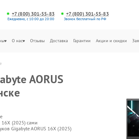
+7 (800) 301-55-83
+7 (800) 301-55-83
Ежедневно, с 10:00 до 20:00
Звонок бесплатный по РФ
ны
О нас
Отзывы
Доставка
Гарантии
Акции и скидки
Зая
е
gabyte AORUS
нске
е
 16X (2025) сами
уков Gigabyte AORUS 16X (2025)