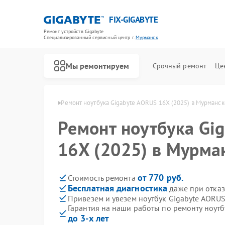
FIX-GIGABYTE
Ремонт устройств Gigabyte
Специализированный cервисный центр г.
Мурманск
Мы ремонтируем
Срочный ремонт
Це
igabyte в Мурманске
Ремонт ноутбука Gigabyte AORUS 16X (2025) в Мурманск
Ремонт ноутбука Gi
16X (2025) в Мурма
Ремонт материнских плат Gigabyte
от 770 руб.
Стоимость ремонта
Бесплатная диагностика
даже при отказ
Привезем и увезем ноутбук Gigabyte AORUS
Гарантия на наши работы по ремонту ноутб
до 3-х лет