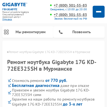
+7 (800) 301-55-83
Ежедневно, с 10:00 до 20:00
FIX-GIGABYTE
Ремонт устройств Gigabyte
+7 (800) 301-55-83
Специализированный
cервисный центр г.
Звонок бесплатный по РФ
Мурманск
Мы ремонтируем
Позвонить
анске
Ремонт ноутбука Gigabyte 17G KD-72EE325SH в Мурманске
Ремонт ноутбука Gigabyte 17G KD-
72EE325SH в Мурманске
Ремонт материнских плат Gigabyte
от 770 руб.
Стоимость ремонта
Бесплатная диагностика
даже при отказе
Привезем и увезем ноутбук Gigabyte 17G KD-
72EE325SH сами
Гарантия на наши работы по ремонту ноутбуков
до 3-х лет
Gigabyte 17G KD-72EE325SH