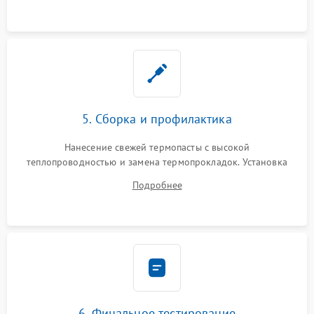
5. Сборка и профилактика
Нанесение свежей термопасты с высокой
теплопроводностью и замена термопрокладок. Установка
системы охлаждения, подключение всех внутренних
Подробнее
шлейфов, модулей памяти и накопителей. Предварительная
сборка корпуса.
6. Финальное тестирование