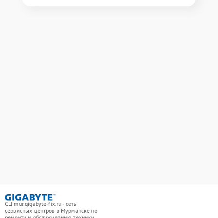
СЦ mur.gigabyte-fix.ru - сеть
сервисных центров в Мурманске по
ремонту и обслуживанию техники