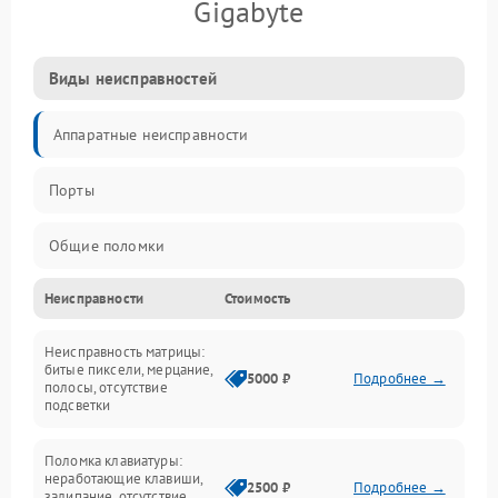
Gigabyte
Виды неисправностей
Аппаратные неисправности
Порты
Общие поломки
Неисправности
Стоимость
Устройства
Неисправность матрицы:
Программные ошибки
битые пиксели, мерцание,
5000 ₽
Подробнее →
полосы, отсутствие
подсветки
Электрические и системные сбои
Поломка клавиатуры:
Интерфейсные проблемы
неработающие клавиши,
2500 ₽
Подробнее →
залипание, отсутствие