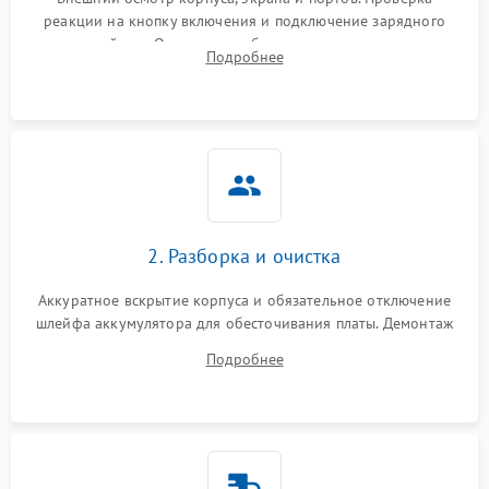
реакции на кнопку включения и подключение зарядного
устройства. Оценка потребления тока с помощью
Выход из строя SSD или
Подробнее
HDD: медленная загрузка,
лабораторного блока питания для локализации проблемы.
3000 ₽
Подробнее →
ошибки чтения,
пропадание диска
Неисправность
оперативной памяти:
2000 ₽
Подробнее →
вылеты приложений,
синие экраны
2. Разборка и очистка
Проблемы Wi‑Fi или
2500 ₽
Подробнее →
Bluetooth модулей
Аккуратное вскрытие корпуса и обязательное отключение
шлейфа аккумулятора для обесточивания платы. Демонтаж
системы охлаждения, очистка кулера от пыли и удаление
Подробнее
высохшей термопасты с кристаллов чипов.