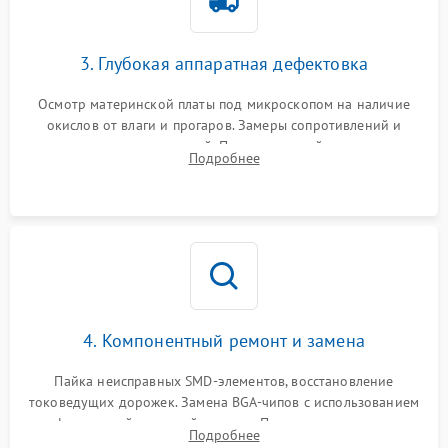
3. Глубокая аппаратная дефектовка
Осмотр материнской платы под микроскопом на наличие
окислов от влаги и прогаров. Замеры сопротивлений и
дежурных напряжений. Проверка цепей питания,
Подробнее
мультиконтроллера, процессора и видеочипа.
4. Компонентный ремонт и замена
Пайка неисправных SMD-элементов, восстановление
токоведущих дорожек. Замена BGA-чипов с использованием
инфракрасной паяльной станции. Прошивка микросхемы
Подробнее
BIOS или замена поврежденных портов USB