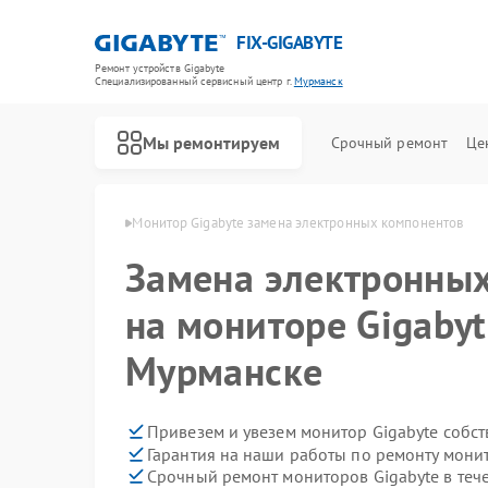
FIX-GIGABYTE
Ремонт устройств Gigabyte
Специализированный cервисный центр г.
Мурманск
Мы ремонтируем
Срочный ремонт
Це
igabyte в Мурманске
Монитор Gigabyte замена электронных компонентов
Замена электронны
на мониторе Gigabyt
Ремонт материнских плат Gigabyte
Мурманске
Привезем и увезем монитор Gigabyte собс
Гарантия на наши работы по ремонту мони
Срочный ремонт мониторов Gigabyte в теч