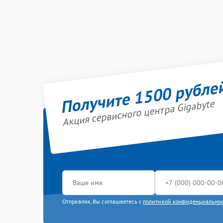
Получите 1500 рубле
Акция сервисного центра Gigabyte
Отправляя, Вы соглашаетесь с
политикой конфиденциально