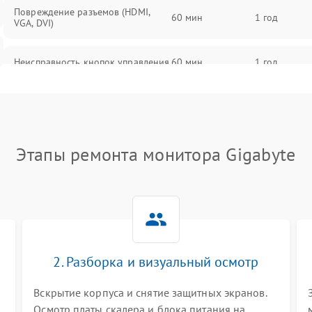
Повреждение разъемов (HDMI,
60 мин
1 год
VGA, DVI)
Неисправность кнопок управления
60 мин
1 год
Поломка инвертора
60 мин
1 год
Повреждение кабеля питания
60 мин
1 год
Этапы ремонта монитора Gigabyte
Неисправность системы защиты от
60 мин
1 год
перегрузок
Поломка системы автоматического
60 мин
1 год
отключения
2. Разборка и визуальный осмотр
Неисправность системы защиты от
60 мин
1 год
короткого замыкания
Вскрытие корпуса и снятие защитных экранов.
Осмотр платы скалера и блока питания на