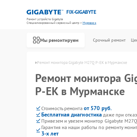
FIX-GIGABYTE
Ремонт устройств Gigabyte
Специализированный cервисный центр г.
Мурманск
Мы ремонтируем
Срочный ремонт
Це
igabyte в Мурманске
Ремонт монитора Gigabyte M27Q P-EK в Мурманске
Ремонт монитора Gi
P-EK в Мурманске
Ремонт материнских плат Gigabyte
от 570 руб.
Стоимость ремонта
Бесплатная диагностика
даже при отказ
Привезем и увезем монитор Gigabyte M27Q
Гарантия на наши работы по ремонту мони
3-х лет