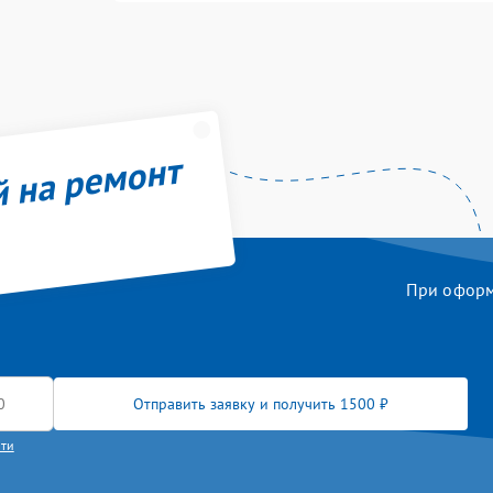
й на ремонт
При оформл
Отправить заявку и получить 1500 ₽
сти