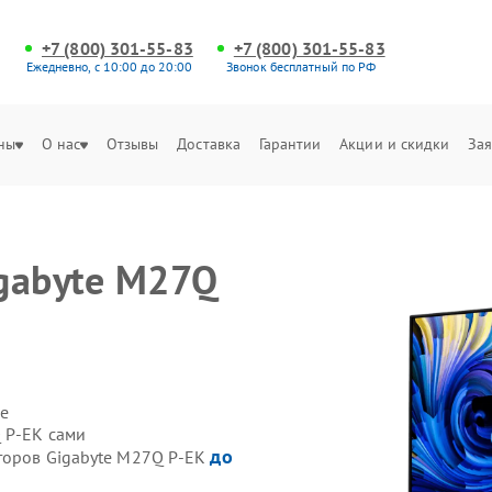
+7 (800) 301-55-83
+7 (800) 301-55-83
Ежедневно, с 10:00 до 20:00
Звонок бесплатный по РФ
ны
О нас
Отзывы
Доставка
Гарантии
Акции и скидки
Зая
gabyte M27Q
е
 P-EK сами
до
торов Gigabyte M27Q P-EK