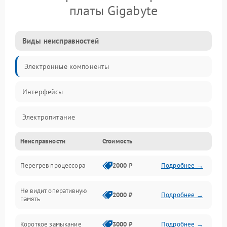
платы Gigabyte
Виды неисправностей
Электронные компоненты
Интерфейсы
Электропитание
Неисправности
Стоимость
Корпус/Герметичность
Перегрев процессора
2000 ₽
Подробнее →
Механика
Не видит оперативную
ПО/Микропрограмма
2000 ₽
Подробнее →
память
Короткое замыкание
3000 ₽
Подробнее →