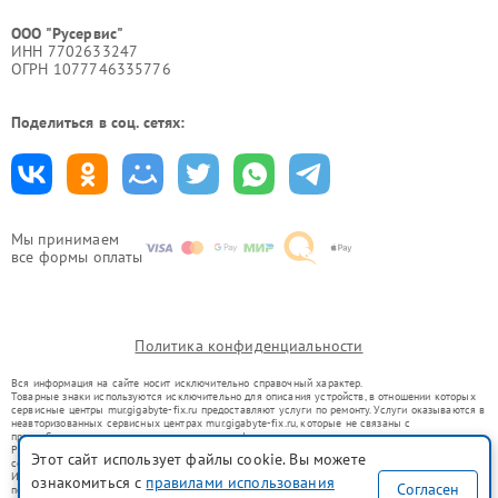
ООО "Русервис"
ИНН 7702633247
ОГРН 1077746335776
Поделиться в соц. сетях:
Мы принимаем
все формы оплаты
Политика конфиденциальности
Вся информация на сайте носит исключительно справочный характер.
Товарные знаки используются исключительно для описания устройств, в отношении которых
сервисные центры mur.gigabyte-fix.ru предоставляют услуги по ремонту. Услуги оказываются в
неавторизованных сервисных центрах mur.gigabyte-fix.ru, которые не связаны с
правообладателями товарных знаков или их официальными представителями.
Ремонт осуществляется для устройств, уже введенных в гражданский оборот в соответствии
Этот сайт использует файлы cookie. Вы можете
со статьей 1487 ГК РФ.
Использование товарных знаков не преследует цели индивидуализации услуг или введения
ознакомиться с
правилами использования
Согласен
потребителей в заблуждение, а служит для информирования о предоставляемых услугах по