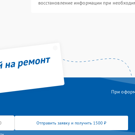
восстановление информации при необходи
й на ремонт
При оформл
Отправить заявку и получить 1500 ₽
сти