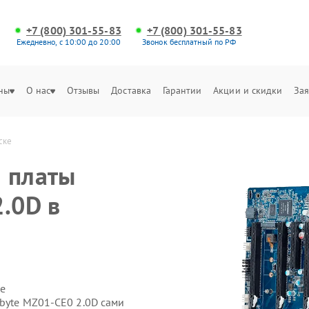
+7 (800) 301-55-83
+7 (800) 301-55-83
Ежедневно, с 10:00 до 20:00
Звонок бесплатный по РФ
ны
О нас
Отзывы
Доставка
Гарантии
Акции и скидки
Зая
ске
 платы
2.0D в
е
abyte MZ01-CE0 2.0D сами