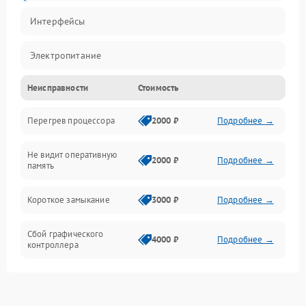
Интерфейсы
Электропитание
Неисправности
Стоимость
Корпус/Герметичность
Перегрев процессора
2000 ₽
Подробнее →
Механика
Не видит оперативную
ПО/Микропрограмма
2000 ₽
Подробнее →
память
Короткое замыкание
3000 ₽
Подробнее →
Сбой графического
4000 ₽
Подробнее →
контроллера